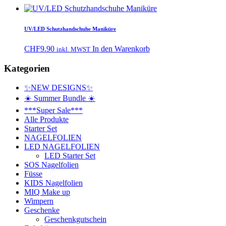
UV/LED Schutzhandschuhe Maniküre
CHF
9.90
In den Warenkorb
inkl. MWST
Kategorien
✨NEW DESIGNS✨
☀️ Summer Bundle ☀️
***Super Sale***
Alle Produkte
Starter Set
NAGELFOLIEN
LED NAGELFOLIEN
LED Starter Set
SOS Nagelfolien
Füsse
KIDS Nagelfolien
MIQ Make up
Wimpern
Geschenke
Geschenkgutschein