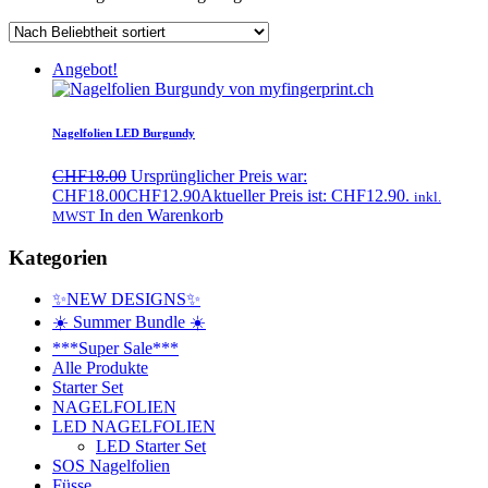
Angebot!
Nagelfolien LED Burgundy
CHF
18.00
Ursprünglicher Preis war:
CHF18.00
CHF
12.90
Aktueller Preis ist: CHF12.90.
inkl.
In den Warenkorb
MWST
Kategorien
✨NEW DESIGNS✨
☀️ Summer Bundle ☀️
***Super Sale***
Alle Produkte
Starter Set
NAGELFOLIEN
LED NAGELFOLIEN
LED Starter Set
SOS Nagelfolien
Füsse