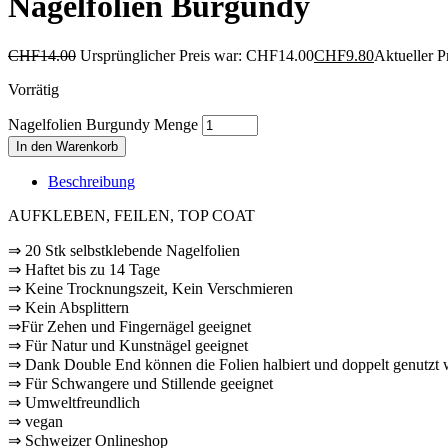
Nagelfolien Burgundy
CHF
14.00
Ursprünglicher Preis war: CHF14.00
CHF
9.80
Aktueller P
Vorrätig
Nagelfolien Burgundy Menge
In den Warenkorb
Beschreibung
AUFKLEBEN, FEILEN, TOP COAT
⇒ 20 Stk selbstklebende Nagelfolien
⇒ Haftet bis zu 14 Tage
⇒ Keine Trocknungszeit, Kein Verschmieren
⇒ Kein Absplittern
⇒Für Zehen und Fingernägel geeignet
⇒ Für Natur und Kunstnägel geeignet
⇒ Dank Double End können die Folien halbiert und doppelt genutzt
⇒ Für Schwangere und Stillende geeignet
⇒ Umweltfreundlich
⇒ vegan
⇒ Schweizer Onlineshop