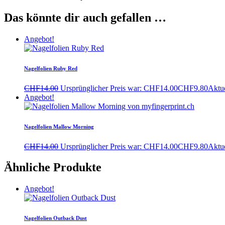
Das könnte dir auch gefallen …
Angebot!
Nagelfolien Ruby Red
CHF
14.00
Ursprünglicher Preis war: CHF14.00
CHF
9.80
Aktue
Angebot!
Nagelfolien Mallow Morning
CHF
14.00
Ursprünglicher Preis war: CHF14.00
CHF
9.80
Aktue
Ähnliche Produkte
Angebot!
Nagelfolien Outback Dust