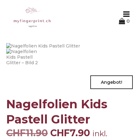
0
Angebot!
Nagelfolien Kids
Pastell Glitter
CHF
11.90
CHF
7.90
inkl.