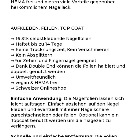
HEMA frei und bieten viele Vorteile gegenüber
herkömmlichem Nagellack.
AUFKLEBEN, FEILEN, TOP COAT
⇒ 16 Stk selbstklebende Nagelfolien
⇒ Haftet bis zu 14 Tage
⇒ Keine Trocknungszeit, Kein Verschmieren
⇒ Kein Absplittern
⇒Für Zehen und Fingernägel geeignet
⇒ Dank Double End können die Folien halbiert und
doppelt genutzt werden
⇒ Umweltfreundlich
⇒ vegan & HEMA frei
⇒ Schweizer Onlineshop
Einfache Anwendung
: Die Nagelfolien lassen sich
leicht auftragen. Einfach abziehen, auf den Nagel
kleben und eventuell mit einer Nagelschere
zurechtschneiden oder feilen. Optional kann ein
Topcoat benutzt werden um die Tragezeit zu
verlängern.
Schnelle und einfache Entfernung
: Die Folien