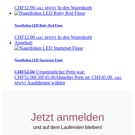
CHF
12.90
In den Warenkorb
inkl. MWST
Nagelfolien LED Ruby Red Füsse
CHF
12.90
In den Warenkorb
inkl. MWST
Angebot!
Nagelfolien LED Starterset Füsse
CHF
52.00
Ursprünglicher Preis war:
CHF52.00
CHF
45.00
Aktueller Preis ist: CHF45.00.
inkl.
Ausführung wählen
MWST
Jetzt anmelden
und auf dem Laufenden bleiben!