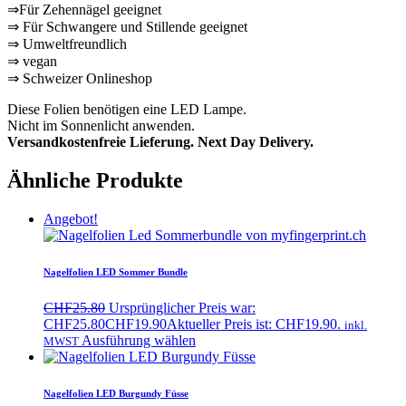
⇒Für Zehennägel geeignet
⇒ Für Schwangere und Stillende geeignet
⇒ Umweltfreundlich
⇒ vegan
⇒ Schweizer Onlineshop
Diese Folien benötigen eine LED Lampe.
Nicht im Sonnenlicht anwenden.
Versandkostenfreie Lieferung. Next Day Delivery
.
Ähnliche Produkte
Angebot!
Nagelfolien LED Sommer Bundle
CHF
25.80
Ursprünglicher Preis war:
CHF25.80
CHF
19.90
Aktueller Preis ist: CHF19.90.
inkl.
Ausführung wählen
MWST
Nagelfolien LED Burgundy Füsse