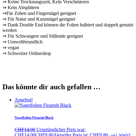
⇒ Keine Trocknungszeit, Kein Verschmieren
⇒ Kein Absplittern
⇒Für Zehen und Fingernägel geeignet
⇒ Für Natur und Kunstnägel geeignet
⇒ Dank Double End können die Folien halbiert und doppelt genutzt
werden
⇒ Für Schwangere und Stillende geeignet
⇒ Umweltfreundlich
⇒ vegan
⇒ Schweizer Onlineshop
Das könnte dir auch gefallen …
Angebot!
Nagelfolien Flourish Black
CHF
14.00
Ursprünglicher Preis war:
CHF14.00
CHF
9.80
Aktueller Preis ist: CHF9.80.
inkl. MWST